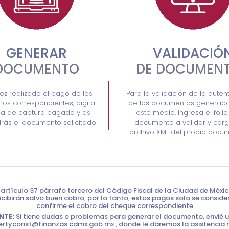
GENERAR
VALIDACIÓ
DOCUMENTO
DE DOCUMEN
ez realizado el pago de los
Para la validación de la auten
os correspondientes, digita
de los documentos generado
nea de captura pagada y asi
este medio, ingresa el folio
rás el documento solicitado
documento a validar y carg
archivo XML del propio docu
artículo 37 párrafo tercero del Código Fiscal de la Ciudad de Méxic
cibirán salvo buen cobro, por lo tanto, estos pagos solo se conside
confirme el cobro del cheque correspondiente
NTE:
Si tiene dudas o problemas para generar el documento, envié u
ertyconst@finanzas.cdmx.gob.mx
, donde le daremos la asistencia 