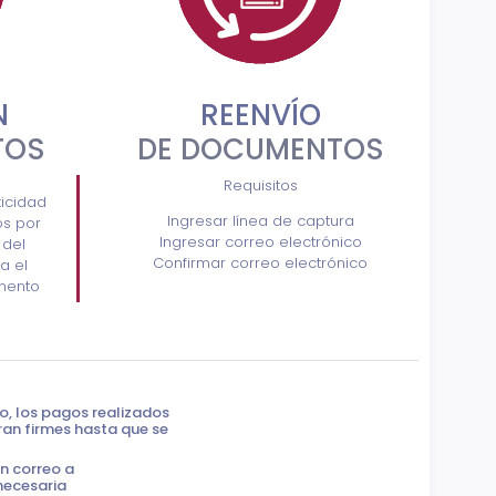
N
REENVÍO
TOS
DE DOCUMENTOS
Requisitos
ticidad
Ingresar línea de captura
s por
Ingresar correo electrónico
 del
Confirmar correo electrónico
a el
mento
o, los pagos realizados
ran firmes hasta que se
n correo a
necesaria